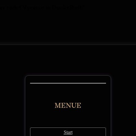
er endet Vyranor in Dunkelheit?
MENUE
Start