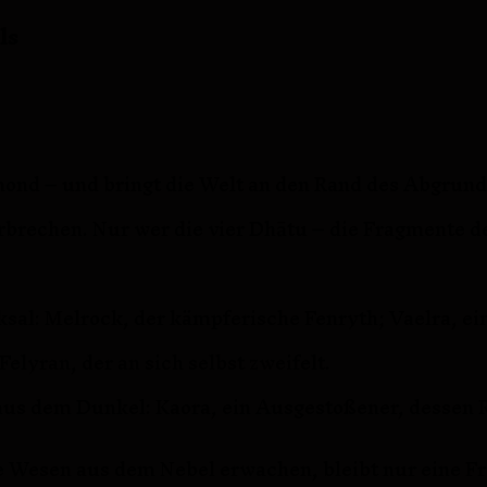
ls
mond – und bringt die Welt an den Rand des Abgrunds
erbrechen. Nur wer die vier Dhātu – die Fragmente d
cksal: Melrock, der kämpferische Fenryth; Vaelra, e
elyran, der an sich selbst zweifelt.
aus dem Dunkel: Kaora, ein Ausgestoßener, dessen 
e Wesen aus dem Nebel erwachen, bleibt nur eine Fr