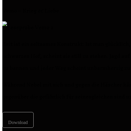
Vemo – Krieg & Liebe
Zeit ist ein seltsames Konstrukt: Ist man glücklich
schwarzen Hof, scheint sie still zu stehen. Jagd 
zu bannen und jeder Weg scheint unbarmherzig zurü
Während Nebel mit sich und gegen die Häscher käm
gegenüber die gefährlich für seinesgleichen sind u
Download