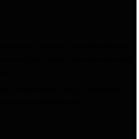
ht sie sich wie zähes Harz. Für den Flüchtling vom
en es nicht, die silbernen Augen aus seinem Geist
ucht.
 auch das Oberhaupt der Vampire steht Gegnern
ine reine und gottgefällige Welt…