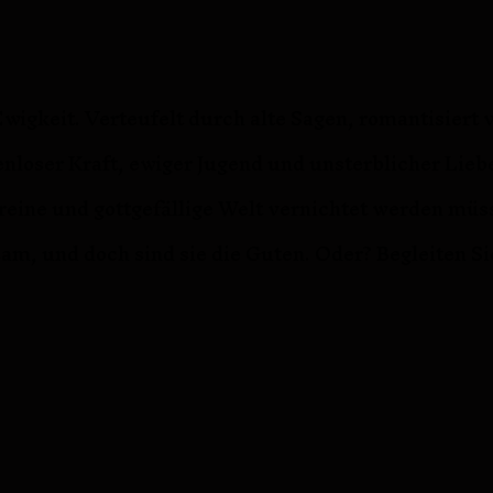
Ewigkeit. Verteufelt durch alte Sagen, romantisier
nloser Kraft, ewiger Jugend und unsterblicher Liebe
e reine und gottgefällige Welt vernichtet werden müs
am, und doch sind sie die Guten. Oder? Begleiten S