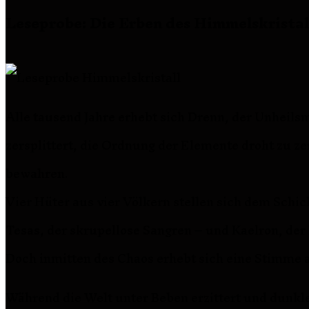
Leseprobe: Die Erben des Himmelskristal
Alle tausend Jahre erhebt sich Drenn, der Unheils
zersplittert, die Ordnung der Elemente droht zu z
bewahren.
Vier Hüter aus vier Völkern stellen sich dem Schi
Tesas, der skrupellose Sangren – und Kaelron, der F
Doch inmitten des Chaos erhebt sich eine Stimme 
Während die Welt unter Beben erzittert und dunkl