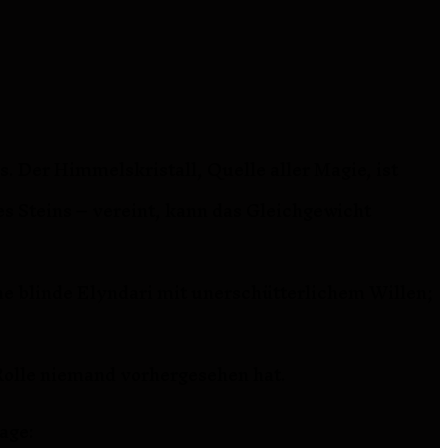
. Der Himmelskristall, Quelle aller Magie, ist
es Steins – vereint, kann das Gleichgewicht
ine blinde Elyndari mit unerschütterlichem Willen;
Rolle niemand vorhergesehen hat.
age: