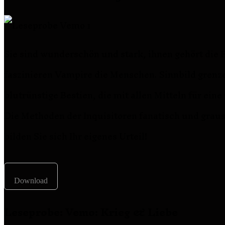
Sie sind wunderschön und stark, ihnen gehört die 
faszinieren Vampire die Menschen. Sinnbild grenze
blutrünstige Bestien, die mit allen Mitteln für ein
Die Methoden der Inquisitoren fanatisch und graus
bilden Sie sich Ihr eigenes Urteil!
Download
Leseprobe: Vemo: Krieg & Liebe