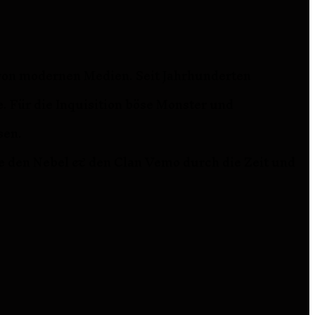
t von modernen Medien. Seit Jahrhunderten
. Für die Inquisition böse Monster und
sen.
ie den Nebel & den Clan Vemo durch die Zeit und