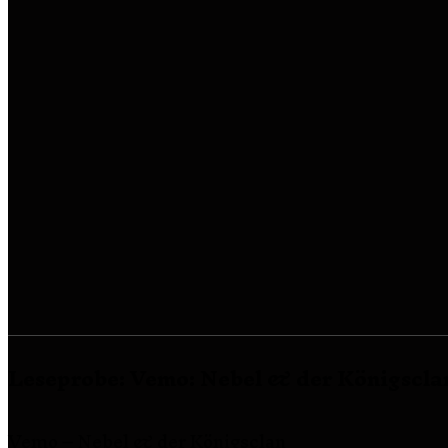
Leseprobe: Vemo: Nebel & der Königscla
Vemo – Nebel & der Königsclan