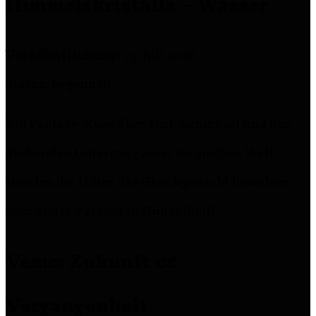
Himmelskristalls – Wasser
Veröffentlichung:
13. Juli 2026
Status: begonnen
Ein Fantasy-Epos über Mut, Schicksal und den
drohenden Untergang einer magischen Welt.
Werden die Hüter das Gleichgewicht bewahren
oder endet Vyranor in Dunkelheit?
Vemo: Zukunft &
Vergangenheit