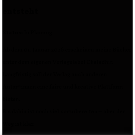
entsteht
Status:
In Planung
Ab dem 01. Januar 2026 erscheinen meine Bücher
unter dem eigenen Verlagslabel Chaladhir.
Langfristig soll der Verlag auch anderen
Autor*innen eine faire und kreative Plattform
bieten.
Bis dahin ist noch viel vorzubereiten – aber der
Weg ist klar.