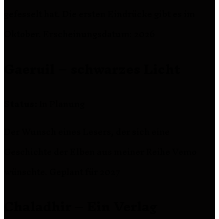
gefesselt hat. Die ersten Eindrücke gibt es im
Oktober. Erscheinungsdatum: 2026
Gaeruil – schwarzes Licht
Status:
In Planung
Der Wunsch eines Lesers, der sich eine
Geschichte der Elben aus meiner Reihe Vemo
wünschte. Geplant für 2027
Chaladhir – Ein Verlag