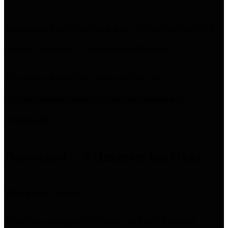
Geplante Veröffentlichung:
Valentinstag 2026
Status: In Arbeit – fast abgeschlossen
Ein neuer Band der Vemo-Reihe, der
Vergangenheit und Zukunft miteinander
verknüpft.
Besessen – Stimmen im Glas
Status:
in Arbeit
Eine Idee die plötzlich kam und mich sofort