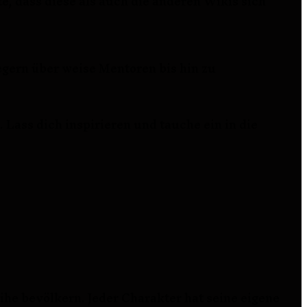
e, dass diese als auch die anderen Wikis sich
gern über weise Mentoren bis hin zu
Lass dich inspirieren und tauche ein in die
he bevölkern. Jeder Charakter hat seine eigene