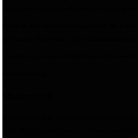
Geschichte, einzigartige Eigenschaften und spielt
Entdecke die Helden und Antagonisten, die in den 
geheimnisvollen Wesen – jeder Charakter trägt zur
Lass dich inspirieren und tauche ein in die Geschic
[in Bearbeitung]
Maskenball
In Maskenball habe ich meine Erfahrungen und mei
teilen. Bitte beachte, das sich die Gesetze und An