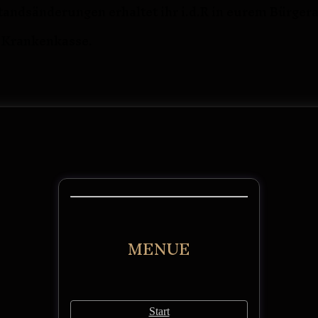
andsänderungen erhaltet ihr i.d.R in eurem Bürger
r Krankenkasse.
MENUE
Start