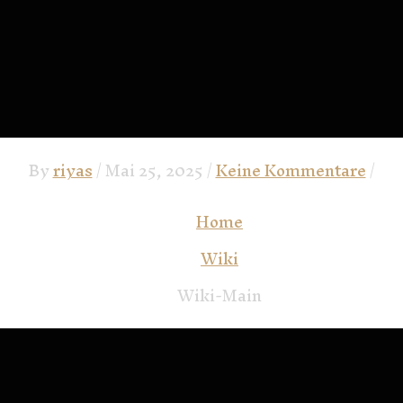
By
riyas
/
Mai 25, 2025
/
Keine Kommentare
/
Home
Wiki
Wiki-Main