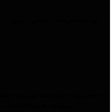
ndig werden. Von mutigen Kriegern bis hin zu
heinige Tipps aus dem Buch sowie Links und Infos
n und vielleicht auch verbessern.