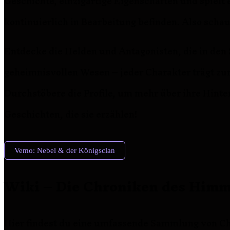
Geschichte, einzigartige Eigenschaften und spielt 
kontinuierlich in Bearbeitung befinden. Also schau 
Entdecke die Helden und Antagonisten, die in den
geheimnisvollen Wesen – jeder Charakter trägt zur
Durchstöbere die Profile, um mehr über ihre Hinte
Geschichten, die sie erzählen!
Vemo: Nebel & der Königsclan
Wiki – Die Chroniken des Himme
Hier findest du eine umfassende Sammlung von Char