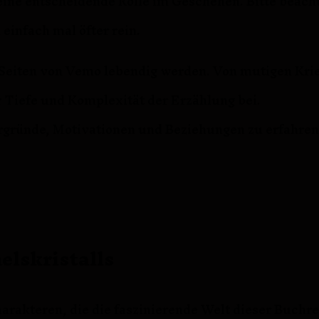
eine entscheidende Rolle im Geschehen. Bitte beacht
einfach mal öfter rein.
 Seiten von Vemo lebendig werden. Von mutigen Krie
 Tiefe und Komplexität der Erzählung bei.
rgründe, Motivationen und Beziehungen zu erfahren. 
lskristalls
akteren, die die faszinierende Welt dieser Buchrei